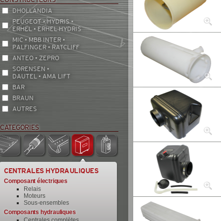
DHOLLANDIA
PEUGEOT • HYDRIS •
ERHEL • ERHEL HYDRIS
MIC • MBB INTER •
PALFINGER • RATCLIFF
ANTEO • ZEPRO
SORENSEN •
DAUTEL • AMA LIFT
BAR
BRAUN
AUTRES
CATEGORIES
CENTRALES HYDRAULIQUES
Composant électriques
Relais
Moteurs
Sous-ensembles
Composants hydrauliques
Centrales complètes