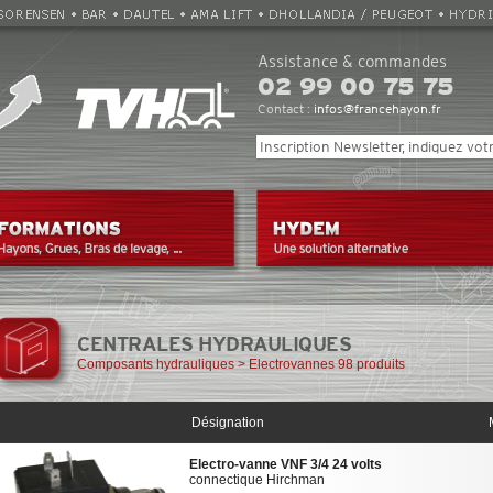
Assistance & commandes
02 99 00 75 75
Contact :
infos@francehayon.fr
CENTRALES HYDRAULIQUES
Composants hydrauliques
> Electrovannes 98 produits
Désignation
Electro-vanne VNF 3/4 24 volts
connectique Hirchman