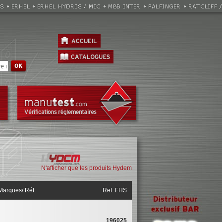
N'afficher que les produits Hydem
Marques/ Réf.
Ref. FHS
196025