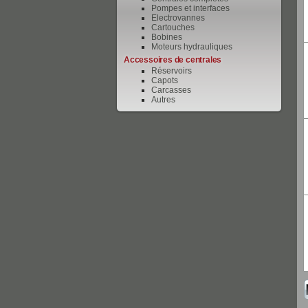
Pompes et interfaces
Electrovannes
Cartouches
Bobines
Moteurs hydrauliques
Accessoires de centrales
Réservoirs
Capots
Carcasses
Autres