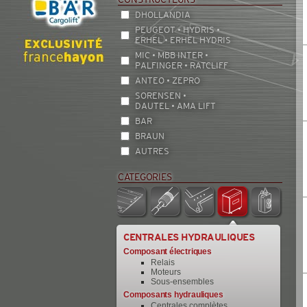
DHOLLANDIA
PEUGEOT • HYDRIS •
ERHEL • ERHEL HYDRIS
MIC • MBB INTER •
PALFINGER • RATCLIFF
ANTEO • ZEPRO
SORENSEN •
DAUTEL • AMA LIFT
BAR
BRAUN
AUTRES
CATEGORIES
CENTRALES HYDRAULIQUES
Composant électriques
Relais
Moteurs
Sous-ensembles
Composants hydrauliques
Centrales complètes