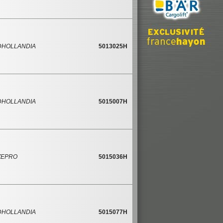
DHOLLANDIA
5013025H
DHOLLANDIA
5015007H
ZEPRO
5015036H
DHOLLANDIA
5015077H