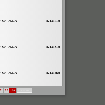
DHOLLANDIA
5313141H
DHOLLANDIA
5313161H
DHOLLANDIA
5313175H
7
28
29
suivante >