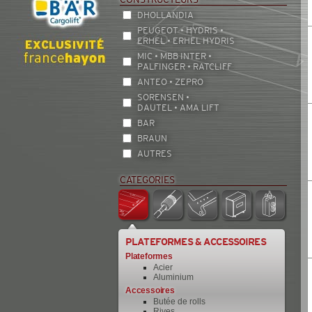
DHOLLANDIA
PEUGEOT • HYDRIS •
ERHEL • ERHEL HYDRIS
MIC • MBB INTER •
PALFINGER • RATCLIFF
ANTEO • ZEPRO
SORENSEN •
DAUTEL • AMA LIFT
BAR
BRAUN
AUTRES
CATEGORIES
PLATEFORMES & ACCESSOIRES
Plateformes
Acier
Aluminium
Accessoires
Butée de rolls
Rives